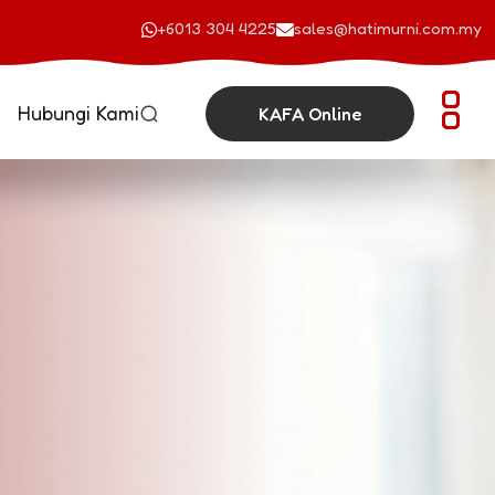
+6013 304 4225
sales@hatimurni.com.my
Hubungi Kami
KAFA Online