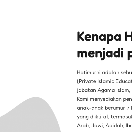
Kenapa H
menjadi p
Hatimurni adalah sebua
(Private Islamic Educ
jabatan Agama Islam, t
Kami menyediakan pend
anak-anak berumur 7 h
yang diiktiraf, termas
Arab, Jawi, Aqidah, Ib