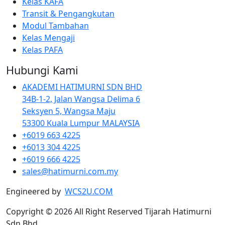
Kelas KAFA
Transit & Pengangkutan
Modul Tambahan
Kelas Mengaji
Kelas PAFA
Hubungi Kami
AKADEMI HATIMURNI SDN BHD
34B-1-2, Jalan Wangsa Delima 6
Seksyen 5, Wangsa Maju
53300 Kuala Lumpur MALAYSIA
+6019 663 4225
+6013 304 4225
+6019 666 4225
sales@hatimurni.com.my
Engineered by
WCS2U.COM
Copyright © 2026 All Right Reserved Tijarah Hatimurni
Sdn Bhd